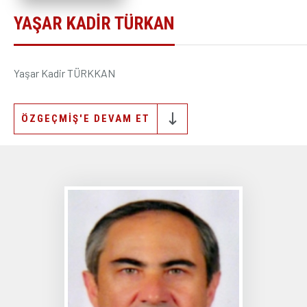
YAŞAR KADIR TÜRKAN
ÜYELİK İŞLEMLERİ
Yaşar Kadir TÜRKKAN
ÖZGEÇMİŞ'E DEVAM ET