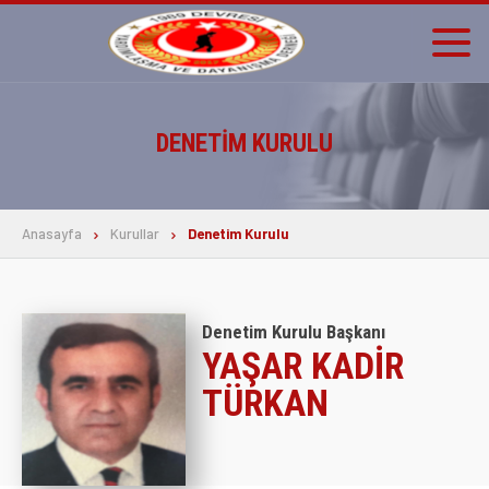
DENETIM KURULU
ANASAYFA
DERNEĞİMİZ
Anasayfa
Kurullar
Denetim Kurulu
DERNEĞİMİZDEN
KAYBETTİKLERİMİZ
Denetim Kurulu Başkanı
YAŞAR KADIR
MULTİMEDYA
TÜRKAN
İLETİŞİM
Bağış Yap